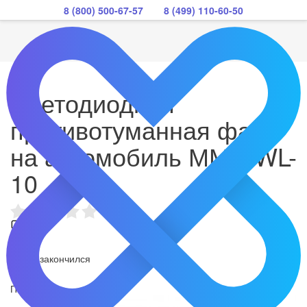
8 (800) 500-67-57
8 (499) 110-60-50
Светодиодная
противотуманная фара
на автомобиль ММC.WL-
10
Товар закончился
Поделиться